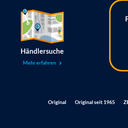
Händlersuche
Mehr erfahren
Original
Original seit 1965
Z