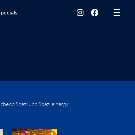
pecials
chend Spezi und Spezi e:nergy.