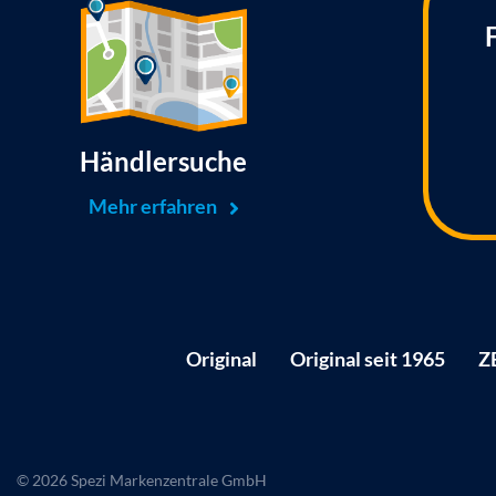
Händlersuche
Mehr erfahren
Original
Original seit 1965
Z
© 2026 Spezi Markenzentrale GmbH