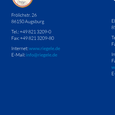
Frölichstr. 26
E
86150 Augsburg
8
Tel.: +49 821 3209-0
T
Fax: +49 821 3209-80
F
Internet:
www.riegele.de
I
E-Mail:
info@riegele.de
F
w
E