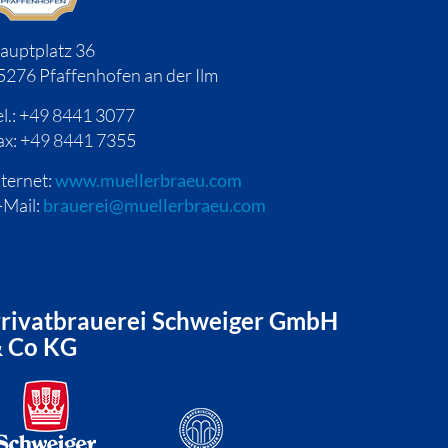
auptplatz 36
5276 Pfaffenhofen an der Ilm
el.: +49 8441 3077
ax: +49 8441 7355
nternet:
www.muellerbraeu.com
-Mail:
brauerei@muellerbraeu.com
rivatbrauerei Schweiger GmbH
 Co KG