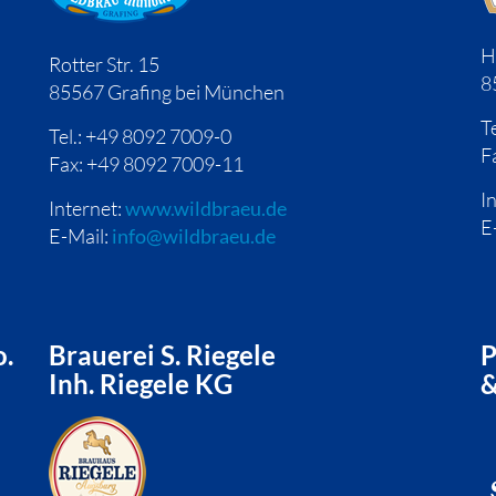
H
Rotter Str. 15
8
85567 Grafing bei München
T
Tel.: +49 8092 7009-0
F
Fax: +49 8092 7009-11
I
Internet:
www.wildbraeu.de
E
E-Mail:
info@wildbraeu.de
o.
Brauerei S. Riegele
P
Inh. Riegele KG
&