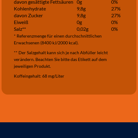
davon gesättigte Fettsäuren
0g
0%
Kohlenhydrate
9,8g
27%
davon Zucker
9,8g
27%
Eiweiß
0g
0%
Salz**
0,02g
0%
* Referenzmenge für einen durchschnittlichen
Erwachsenen (8400 kJ/2000 kcal).
** Der Salzgehalt kann sich je nach Abfüller leicht
verändern. Beachten Sie bitte das Etikett auf dem
jeweiligen Produkt.
Koffeingehalt: 68 mg/Liter