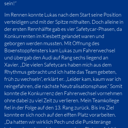
sein!“
Im Rennen konnte Lukas nach dem Start seine Position
verteidigen und mit der Spitze mithalten. Doch alleine in
der ersten Rennhälfte gab es vier Safetycar-Phasen, da
Konkurrenten im Kiesbett gelandet waren und
geborgen werden mussten. Mit Öffnung des
Boxenstoppfensters kam Lukas zum Fahrerwechsel
und übergab den Audi auf Rang sechs liegend an
Xavier. „Die vielen Safetycars haben mich aus dem
Rhythmus gebracht und ich hatte das Team gebeten,
früh zu wechseln“, erklärt er. „Leider kam, kaum war ich
reingefahren, die nächste Neutralisationsphase.“ Somit
konnte die Konkurrenz den Fahrerwechsel vornehmen
ohne dabei zu viel Zeit zu verlieren. Mein Teamkollege
fiel in der Folge auf den 13. Rang zurück. Bis ins Ziel
konnte er sich noch auf den elften Platz vorarbeiten.
„Da hatten wir wirklich Pech und die Punkteränge