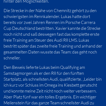
hinter den Möglichkeiten.
Die Strecke in der Nähe von Chemnitz gehört zu den
schwierigsten im Rennkalender. Lukas hatte dort
bereits vor zwei Jahren Rennen im Porsche Carrera
Cup Deutschland bestritten. Xavier kannte die Strecke
noch nicht und saß deswegen fast das komplette erste
freie Training am Steuer des Audi R8 LMS. Lukas
bestritt später das zweite freie Training und anhand der
gesammelten Daten wusste das Team: das geht noch
schneller.
Den Beweis lieferte Lukas beim Qualifying am
Samstagmorgen als er den R8 für den fünften
Startplatz, als schnellsten Audi, qualifizierte. „Leider bin
ich kurz vor Schluss im Omega ins Kiesbett gerutscht
und konnte meine Zeit nicht noch weiter verbessern.
Aber Platz fünf war ein tolles Ergebnis. Ein wichtiger
Meilenstein für das ganze Team schnellster Audi zu