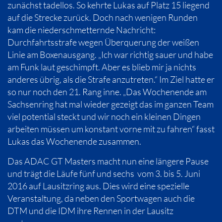
zunächst tadellos. So kehrte Lukas auf Platz 15 liegend
auf die Strecke zurück. Doch nach wenigen Runden
kam die niederschmetternde Nachricht:
Durchfahrtsstrafe wegen Überquerung der weißen
Linie am Boxenausgang. „Ich war richtig sauer und habe
am Funk laut geschimpft. Aber es blieb mir ja nichts
anderes übrig, als die Strafe anzutreten.“ Im Ziel hatte er
so nur noch den 21. Rang inne. „Das Wochenende am
Sachsenring hat mal wieder gezeigt das im ganzen Team
viel potential steckt und wir noch ein kleinen Dingen
arbeiten müssen um konstant vorne mit zu fahren“ fasst
Lukas das Wochenende zusammen.
Das ADAC GT Masters macht nun eine längere Pause
und trägt die Läufe fünf und sechs vom 3. bis 5. Juni
2016 auf Lausitzring aus. Dies wird eine spezielle
Veranstaltung, da neben den Sportwagen auch die
DTM und die IDM ihre Rennen in der Lausitz