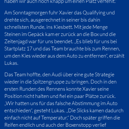
haben wir auch noch knapp um einen Platz verfehlt.“
Am Sonntagmorgen fuhr Xavier das Qualifying und
drehte sich, ausgerechnet in seiner bis dahin
schnellsten Runde, ins Kiesbett. Mit jede Menge
Steinen im Gepäck kam er zurück an die Box und die
Zeitenjagd war für uns beendet. „Es blieb für uns bei
Startplatz 17 und das Team brauchte bis zum Rennen,
um den Kies wieder aus dem Auto zu entfernen“, erzählt
Lukas.
Das Team hoffte, den Audi über eine gute Strategie
wieder in die Spitzengruppe zu bringen. Doch in den
ersten Runden des Rennens konnte Xavier seine
Position nicht halten und fiel ein paar Plätze zurück.
„Wir hatten uns für das falsche Abstimmung im Auto
entschieden“, gesteht Lukas. „Die Slicks kamen dadurch
einfach nicht auf Temperatur.“ Doch später griffen die
Reifen endlich und auch der Boxenstopp verlief