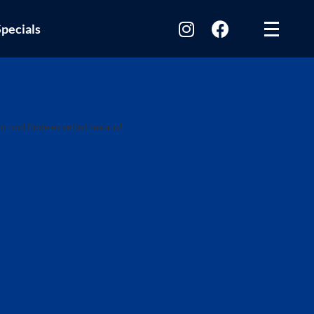
pecials
n und finde es selbst heraus!