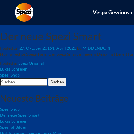
Vespa Gewinnspi
Der neue Spezi Smart
Posted on
27. Oktober 2015
1. April 2026
by
MIDDENDORF
Nur für echte Spezi-Fans:
Der Spezi Smart in neuem Design ist bereit für 
Posted in
Spezi Original
Beitragsnavigation
Lukas Schreier
Spezi Shop
Suchen
nach:
Neueste Beiträge
Spezi Shop
Der neue Spezi Smart
Lukas Schreier
Spezi-al Bilder
Hol dir deinen Spezi e:nergy Mini!